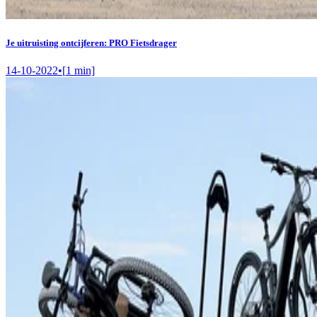
Je uitruisting ontcijferen: PRO Fietsdrager
14-10-2022
•
[
1
min]