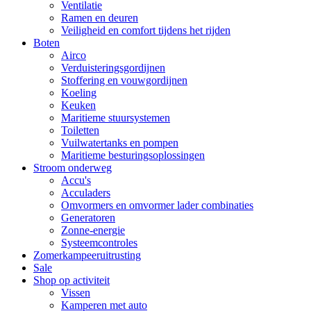
Ventilatie
Ramen en deuren
Veiligheid en comfort tijdens het rijden
Boten
Airco
Verduisteringsgordijnen
Stoffering en vouwgordijnen
Koeling
Keuken
Maritieme stuursystemen
Toiletten
Vuilwatertanks en pompen
Maritieme besturingsoplossingen
Stroom onderweg
Accu's
Acculaders
Omvormers en omvormer lader combinaties
Generatoren
Zonne-energie
Systeemcontroles
Zomerkampeeruitrusting
Sale
Shop op activiteit
Vissen
Kamperen met auto