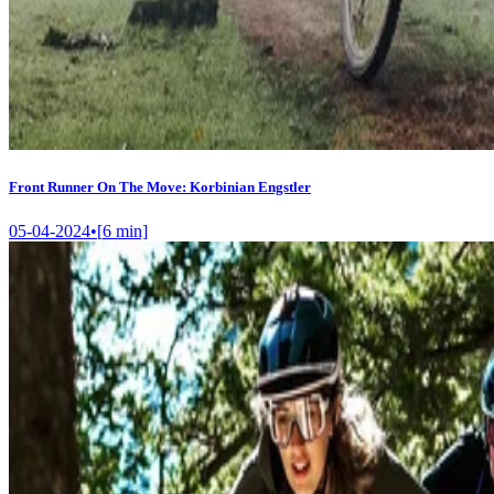
Front Runner On The Move: Korbinian Engstler
05-04-2024
•
[
6
min]