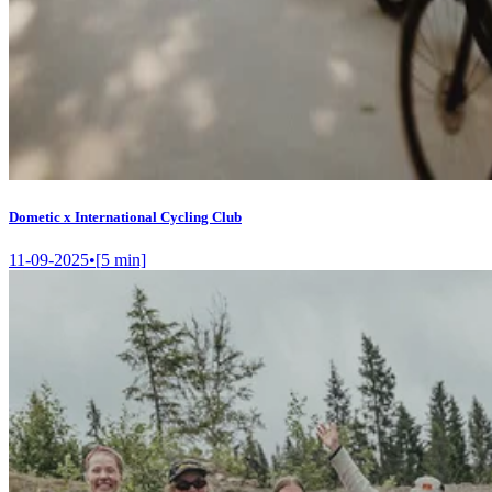
Dometic x International Cycling Club
11-09-2025
•
[
5
min]