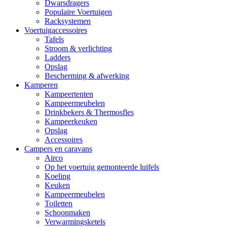
Dwarsdragers
Populaire Voertuigen
Racksystemen
Voertuigaccessoires
Tafels
Stroom & verlichting
Ladders
Opslag
Bescherming & afwerking
Kamperen
Kampeertenten
Kampeermeubelen
Drinkbekers & Thermosfles
Kampeerkeuken
Opslag
Accessoires
Campers en caravans
Airco
Op het voertuig gemonteerde luifels
Koeling
Keuken
Kampeermeubelen
Toiletten
Schoonmaken
Verwarmingsketels