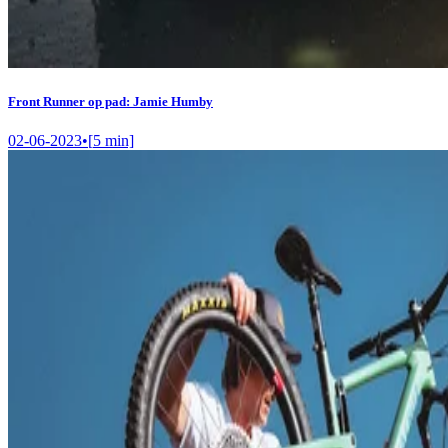
Front Runner op pad: Jamie Humby
02-06-2023
•
[
5
min]