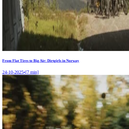
From Flat Tires to Big Air: Dirtgirls in Norway
24-10-2025
•
[
7
min]