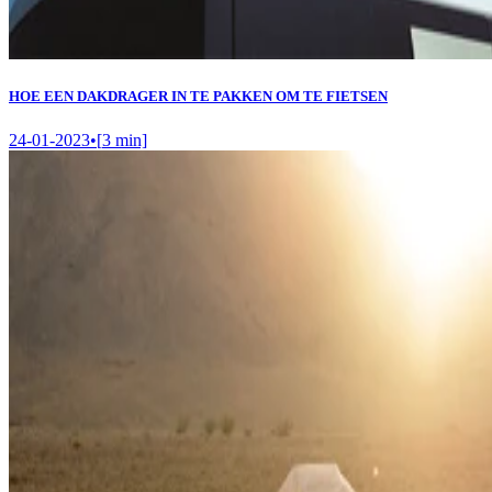
HOE EEN DAKDRAGER IN TE PAKKEN OM TE FIETSEN
24-01-2023
•
[
3
min]