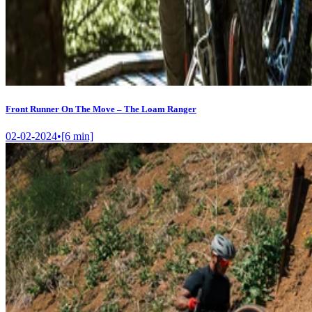
Front Runner On The Move – The Loam Ranger
02-02-2024
•
[
6
min]