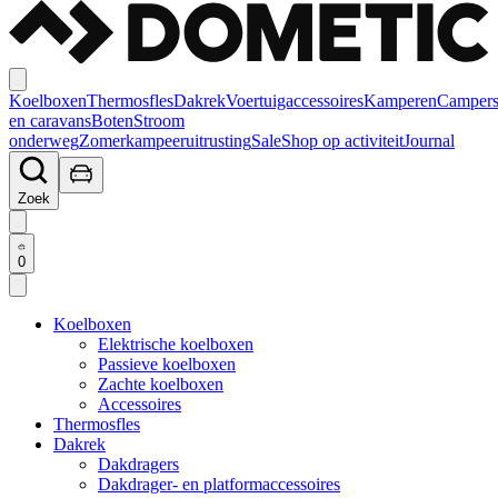
Koelboxen
Thermosfles
Dakrek
Voertuigaccessoires
Kamperen
Camper
en caravans
Boten
Stroom
onderweg
Zomerkampeeruitrusting
Sale
Shop op activiteit
Journal
Zoek
0
Koelboxen
Elektrische koelboxen
Passieve koelboxen
Zachte koelboxen
Accessoires
Thermosfles
Dakrek
Dakdragers
Dakdrager- en platformaccessoires