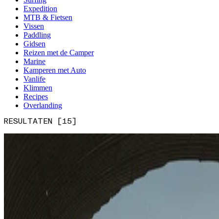
Expedition
MTB & Fietsen
Vissen
Paddling
Gidsen
Reizen met de Camper
Marine
Kamperen met Auto
Vanlife
Klimmen
Recipes
Overlanding
RESULTATEN [15]