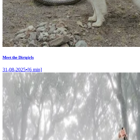
Meet the Dirtgirls
31-08-2025
•
[
6
min]