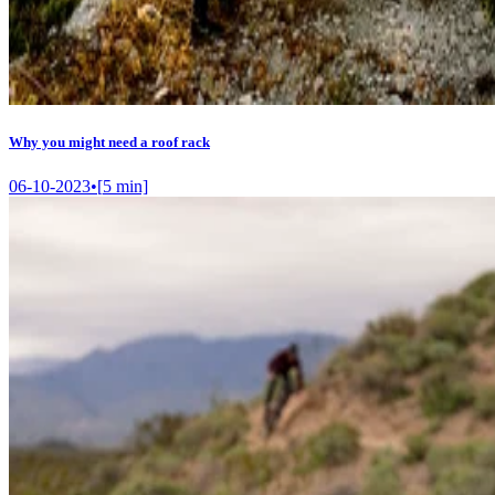
Why you might need a roof rack
06-10-2023
•
[
5
min]