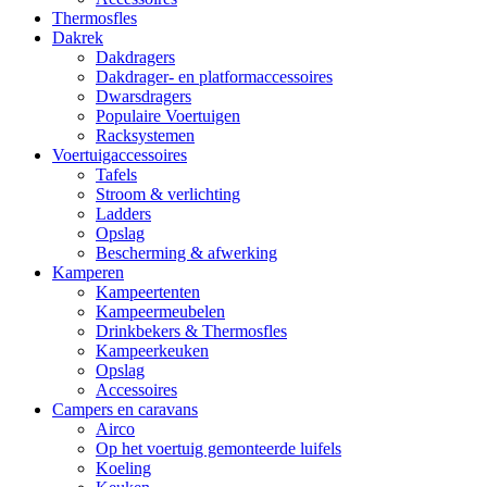
Thermosfles
Dakrek
Dakdragers
Dakdrager- en platformaccessoires
Dwarsdragers
Populaire Voertuigen
Racksystemen
Voertuigaccessoires
Tafels
Stroom & verlichting
Ladders
Opslag
Bescherming & afwerking
Kamperen
Kampeertenten
Kampeermeubelen
Drinkbekers & Thermosfles
Kampeerkeuken
Opslag
Accessoires
Campers en caravans
Airco
Op het voertuig gemonteerde luifels
Koeling