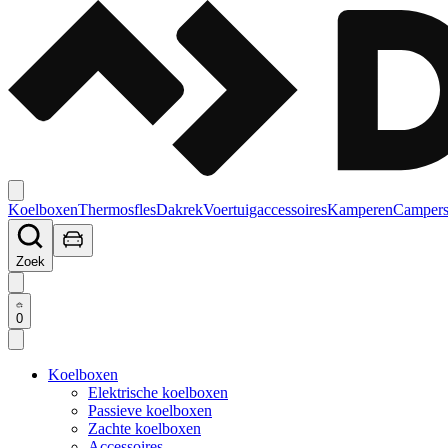
Koelboxen
Thermosfles
Dakrek
Voertuigaccessoires
Kamperen
Campers
Zoek
0
Koelboxen
Elektrische koelboxen
Passieve koelboxen
Zachte koelboxen
Accessoires