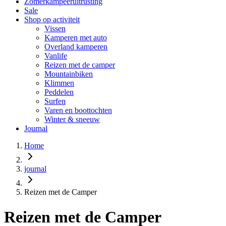
Zomerkampeeruitrusting
Sale
Shop op activiteit
Vissen
Kamperen met auto
Overland kamperen
Vanlife
Reizen met de camper
Mountainbiken
Klimmen
Peddelen
Surfen
Varen en boottochten
Winter & sneeuw
Journal
Home
journal
Reizen met de Camper
Reizen met de Camper