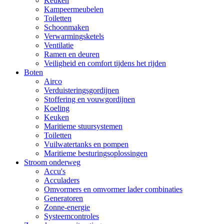
Keuken
Kampeermeubelen
Toiletten
Schoonmaken
Verwarmingsketels
Ventilatie
Ramen en deuren
Veiligheid en comfort tijdens het rijden
Boten
Airco
Verduisteringsgordijnen
Stoffering en vouwgordijnen
Koeling
Keuken
Maritieme stuursystemen
Toiletten
Vuilwatertanks en pompen
Maritieme besturingsoplossingen
Stroom onderweg
Accu's
Acculaders
Omvormers en omvormer lader combinaties
Generatoren
Zonne-energie
Systeemcontroles