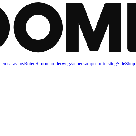
 en caravans
Boten
Stroom onderweg
Zomerkampeeruitrusting
Sale
Shop 