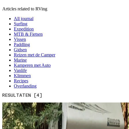
Articles related to RVing
All journal
Surfing
Expedition
MTB & Fietsen
Vissen
Paddling
Gidsen
Reizen met de Camper
Marine
Kamperen met Auto
Vanlife
Klimmen
Recipes
Overlanding
RESULTATEN [4]