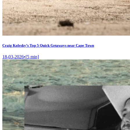
Craig Kolesky’s Top 5 Quick Getaways near Cape Town
18-03-2026
•
[
5
min]