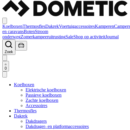
Koelboxen
Thermosfles
Dakrek
Voertuigaccessoires
Kamperen
Camper
en caravans
Boten
Stroom
onderweg
Zomerkampeeruitrusting
Sale
Shop op activiteit
Journal
Zoek
0
Koelboxen
Elektrische koelboxen
Passieve koelboxen
Zachte koelboxen
Accessoires
Thermosfles
Dakrek
Dakdragers
Dakdrager- en platformaccessoires