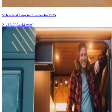
5 Overland Trips to Consider for 2025
21-12-2024
•
[
4
min]