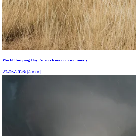
World Camping Day: Voices from our community
29-06-2026
•
[
4
min]