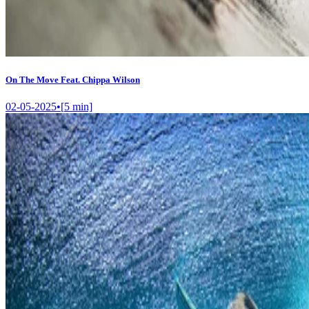
On The Move Feat. Chippa Wilson
02-05-2025
•
[
5
min]