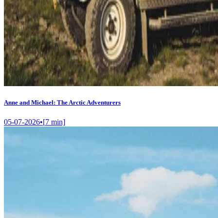
Anne and Michael: The Arctic Adventurers
05-07-2026
•
[
7
min]