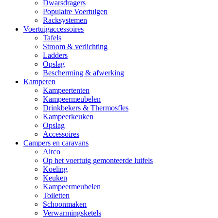
Dwarsdragers
Populaire Voertuigen
Racksystemen
Voertuigaccessoires
Tafels
Stroom & verlichting
Ladders
Opslag
Bescherming & afwerking
Kamperen
Kampeertenten
Kampeermeubelen
Drinkbekers & Thermosfles
Kampeerkeuken
Opslag
Accessoires
Campers en caravans
Airco
Op het voertuig gemonteerde luifels
Koeling
Keuken
Kampeermeubelen
Toiletten
Schoonmaken
Verwarmingsketels