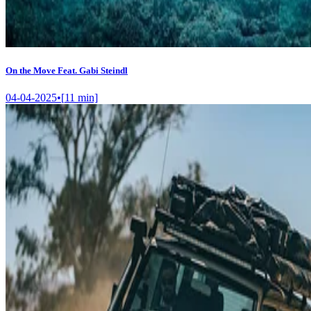
On the Move Feat. Gabi Steindl
04-04-2025
•
[
11
min]