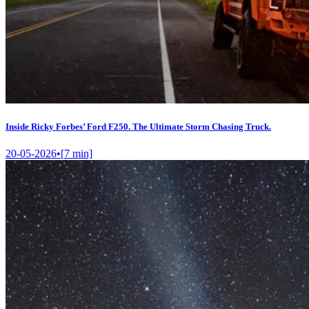
Inside Ricky Forbes’ Ford F250. The Ultimate Storm Chasing Truck.
20-05-2026
•
[
7
min]