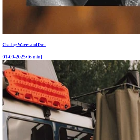
Chasing Waves and Dust
01-09-2025
•
[
6
min]