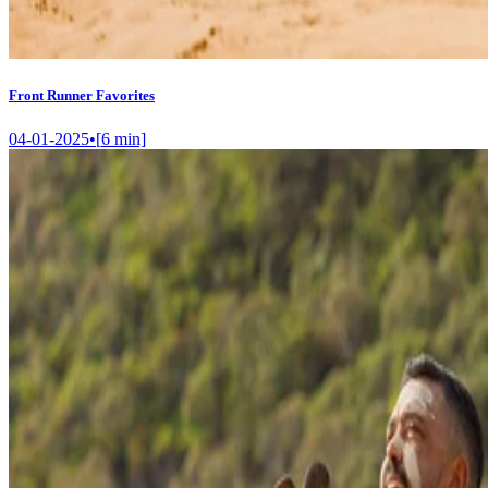
Front Runner Favorites
04-01-2025
•
[
6
min]