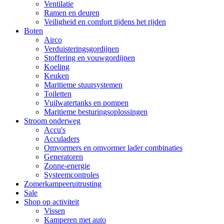
Ventilatie
Ramen en deuren
Veiligheid en comfort tijdens het rijden
Boten
Airco
Verduisteringsgordijnen
Stoffering en vouwgordijnen
Koeling
Keuken
Maritieme stuursystemen
Toiletten
Vuilwatertanks en pompen
Maritieme besturingsoplossingen
Stroom onderweg
Accu's
Acculaders
Omvormers en omvormer lader combinaties
Generatoren
Zonne-energie
Systeemcontroles
Zomerkampeeruitrusting
Sale
Shop op activiteit
Vissen
Kamperen met auto