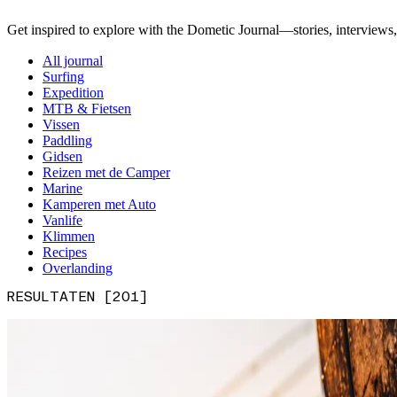
Get inspired to explore with the Dometic Journal—stories, interviews,
All journal
Surfing
Expedition
MTB & Fietsen
Vissen
Paddling
Gidsen
Reizen met de Camper
Marine
Kamperen met Auto
Vanlife
Klimmen
Recipes
Overlanding
RESULTATEN [201]