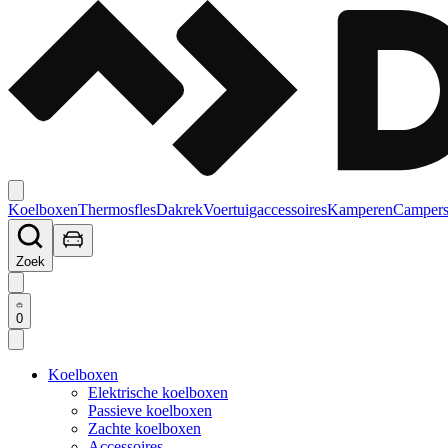
Koelboxen
Thermosfles
Dakrek
Voertuigaccessoires
Kamperen
Campers
Zoek
0
Koelboxen
Elektrische koelboxen
Passieve koelboxen
Zachte koelboxen
Accessoires