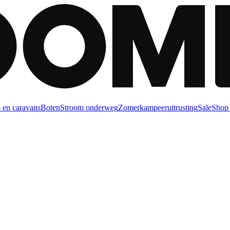
 en caravans
Boten
Stroom onderweg
Zomerkampeeruitrusting
Sale
Shop 