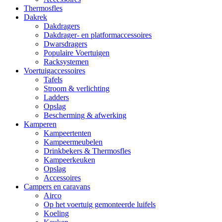
Thermosfles
Dakrek
Dakdragers
Dakdrager- en platformaccessoires
Dwarsdragers
Populaire Voertuigen
Racksystemen
Voertuigaccessoires
Tafels
Stroom & verlichting
Ladders
Opslag
Bescherming & afwerking
Kamperen
Kampeertenten
Kampeermeubelen
Drinkbekers & Thermosfles
Kampeerkeuken
Opslag
Accessoires
Campers en caravans
Airco
Op het voertuig gemonteerde luifels
Koeling