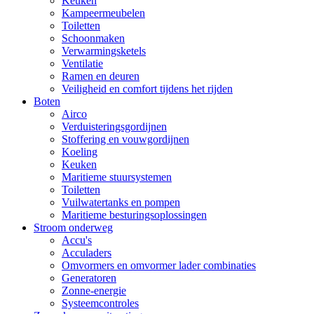
Keuken
Kampeermeubelen
Toiletten
Schoonmaken
Verwarmingsketels
Ventilatie
Ramen en deuren
Veiligheid en comfort tijdens het rijden
Boten
Airco
Verduisteringsgordijnen
Stoffering en vouwgordijnen
Koeling
Keuken
Maritieme stuursystemen
Toiletten
Vuilwatertanks en pompen
Maritieme besturingsoplossingen
Stroom onderweg
Accu's
Acculaders
Omvormers en omvormer lader combinaties
Generatoren
Zonne-energie
Systeemcontroles