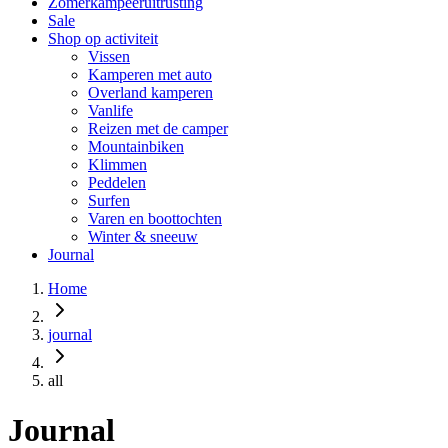
Zomerkampeeruitrusting
Sale
Shop op activiteit
Vissen
Kamperen met auto
Overland kamperen
Vanlife
Reizen met de camper
Mountainbiken
Klimmen
Peddelen
Surfen
Varen en boottochten
Winter & sneeuw
Journal
Home
journal
all
Journal