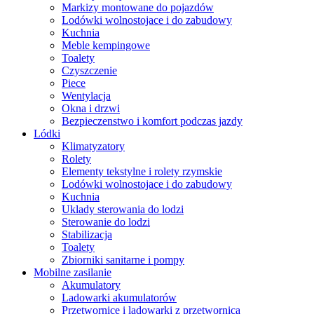
Markizy montowane do pojazdów
Lodówki wolnostojace i do zabudowy
Kuchnia
Meble kempingowe
Toalety
Czyszczenie
Piece
Wentylacja
Okna i drzwi
Bezpieczenstwo i komfort podczas jazdy
Lódki
Klimatyzatory
Rolety
Elementy tekstylne i rolety rzymskie
Lodówki wolnostojace i do zabudowy
Kuchnia
Uklady sterowania do lodzi
Sterowanie do lodzi
Stabilizacja
Toalety
Zbiorniki sanitarne i pompy
Mobilne zasilanie
Akumulatory
Ladowarki akumulatorów
Przetwornice i ladowarki z przetwornica