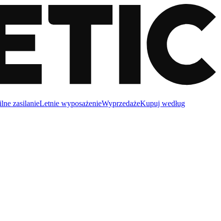
lne zasilanie
Letnie wyposażenie
Wyprzedaże
Kupuj według