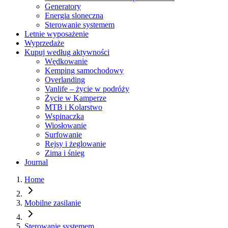
Generatory
Energia sloneczna
Sterowanie systemem
Letnie wyposażenie
Wyprzedaże
Kupuj według aktywności
Wędkowanie
Kemping samochodowy
Overlanding
Vanlife – życie w podróży
Życie w Kamperze
MTB i Kolarstwo
Wspinaczka
Wiosłowanie
Surfowanie
Rejsy i żeglowanie
Zima i śnieg
Journal
Home
Mobilne zasilanie
Sterowanie systemem