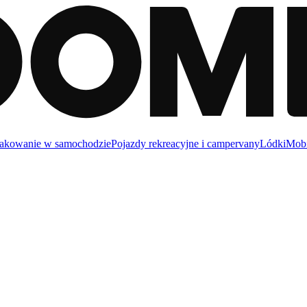
akowanie w samochodzie
Pojazdy rekreacyjne i campervany
Lódki
Mobi