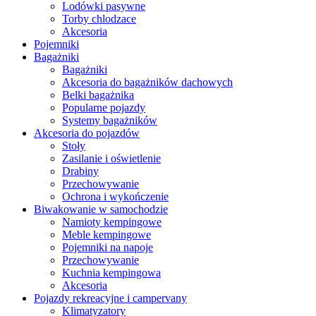
Lodówki pasywne
Torby chlodzace
Akcesoria
Pojemniki
Bagażniki
Bagażniki
Akcesoria do bagażników dachowych
Belki bagażnika
Popularne pojazdy
Systemy bagażników
Akcesoria do pojazdów
Stoły
Zasilanie i oświetlenie
Drabiny
Przechowywanie
Ochrona i wykończenie
Biwakowanie w samochodzie
Namioty kempingowe
Meble kempingowe
Pojemniki na napoje
Przechowywanie
Kuchnia kempingowa
Akcesoria
Pojazdy rekreacyjne i campervany
Klimatyzatory