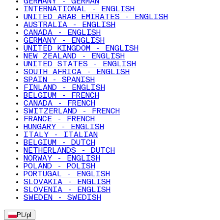
GERMANY - GERMAN
INTERNATIONAL - ENGLISH
UNITED ARAB EMIRATES - ENGLISH
AUSTRALIA - ENGLISH
CANADA - ENGLISH
GERMANY - ENGLISH
UNITED KINGDOM - ENGLISH
NEW ZEALAND - ENGLISH
UNITED STATES - ENGLISH
SOUTH AFRICA - ENGLISH
SPAIN - SPANISH
FINLAND - ENGLISH
BELGIUM - FRENCH
CANADA - FRENCH
SWITZERLAND - FRENCH
FRANCE - FRENCH
HUNGARY - ENGLISH
ITALY - ITALIAN
BELGIUM - DUTCH
NETHERLANDS - DUTCH
NORWAY - ENGLISH
POLAND - POLISH
PORTUGAL - ENGLISH
SLOVAKIA - ENGLISH
SLOVENIA - ENGLISH
SWEDEN - SWEDISH
PL
/
pl